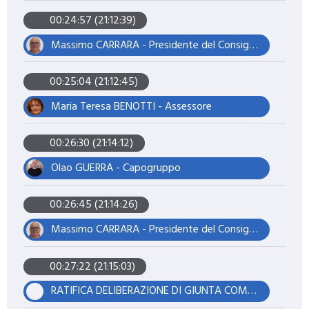
00:24:57 (21:12:39)
Massimo CARRARA - Presidente del Consiglio
00:25:04 (21:12:45)
Maria Teresa BENOTTI - Assessore
00:26:30 (21:14:12)
Olao GUERRA - Capogruppo
00:26:45 (21:14:26)
Massimo CARRARA - Presidente del Consiglio
00:27:22 (21:15:03)
RATIFICA DELIBERAZIONE DI GIUNTA COMUNALE N°. 69 IN DATA 19.05.2026, AVENTE AD OGGETTO: VARIAZIONE IN VIA D'URGENZA AL BILANCIO DI PREVISIONE 2026/2028, DI COMPETENZA E DI CASSA, AI SENSI DELL'ART. 175, C.4, DEL TUEL (NR. 7). APPLICAZIONE AVANZO ACCANTONATO 2025. VARIAZIONE AL DUP 2026/2028.