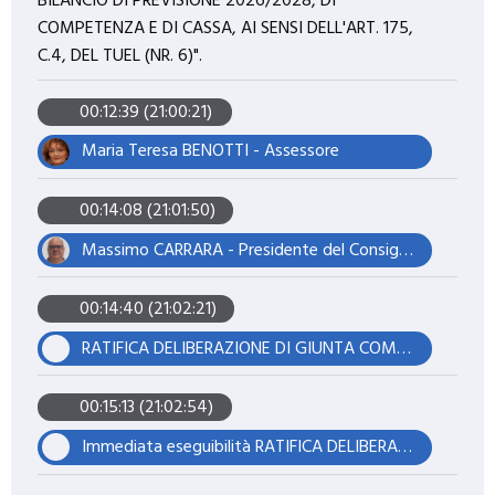
BILANCIO DI PREVISIONE 2026/2028, DI
COMPETENZA E DI CASSA, AI SENSI DELL'ART. 175,
C.4, DEL TUEL (NR. 6)".
00:12:39 (21:00:21)
Maria Teresa BENOTTI - Assessore
00:14:08 (21:01:50)
Massimo CARRARA - Presidente del Consiglio
00:14:40 (21:02:21)
RATIFICA DELIBERAZIONE DI GIUNTA COMUNALE N°. 58 IN DATA 27.04.2026, AVENTE AD OGGETTO: "VARIAZIONE IN VIA D'URGENZA AL BILANCIO DI PREVISIONE 2026/2028, DI COMPETENZA E DI CASSA, AI SENSI DELL'ART. 175, C.4, DEL TUEL (NR. 6)".
00:15:13 (21:02:54)
Immediata eseguibilità RATIFICA DELIBERAZIONE DI GIUNTA COMUNALE N°. 58 IN DATA 27.04.2026, AVENTE AD OGGETTO: "VARIAZIONE IN VIA D'URGENZA AL BILANCIO DI PREVISIONE 2026/2028, DI COMPETENZA E DI CASSA, AI SENSI DELL'ART. 175, C.4, DEL TUEL (NR. 6)".