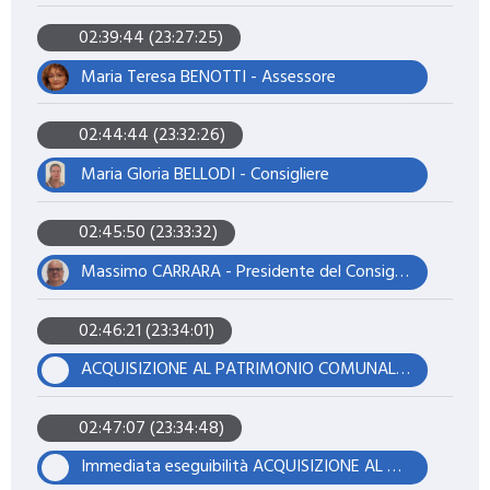
02:39:44 (23:27:25)
Maria Teresa BENOTTI - Assessore
02:44:44 (23:32:26)
Maria Gloria BELLODI - Consigliere
02:45:50 (23:33:32)
Massimo CARRARA - Presidente del Consiglio
02:46:21 (23:34:01)
ACQUISIZIONE AL PATRIMONIO COMUNALE CON CESSIONE E PRESA IN CARICO OPERE DEL PIANO PARTICOLAREGGIATO DI INZIATIVA PRIVATA DENOMINATO P.P. 6 - SITO IN VIA MONTE S. GIULIA A FINALE EMILIA.
02:47:07 (23:34:48)
Immediata eseguibilità ACQUISIZIONE AL PATRIMONIO COMUNALE CON CESSIONE E PRESA IN CARICO OPERE DEL PIANO PARTICOLAREGGIATO DI INZIATIVA PRIVATA DENOMINATO P.P. 6 - SITO IN VIA MONTE S. GIULIA A FINALE EMILIA.