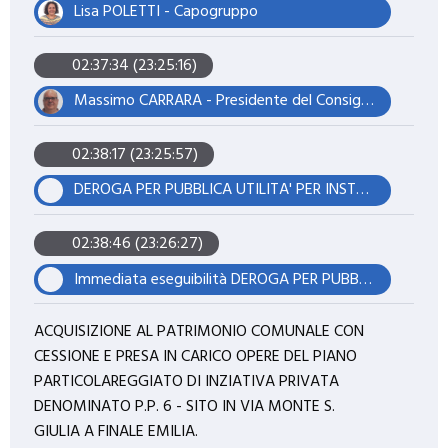
Lisa POLETTI - Capogruppo
02:37:34 (23:25:16)
Massimo CARRARA - Presidente del Consiglio
02:38:17 (23:25:57)
DEROGA PER PUBBLICA UTILITA' PER INSTALLAZIONE DI NUOVA STAZIONE RADIO BASE PER RETE DI TELEFONIA MOBILE DI ILIAD ITALIA S.P.A. DENOMINATA "MO41034_006 MASSA FINALESE VIA MONTE ROSA" DA REALIZZARSI IN FINALE EMILIA (MO), FRAZIONE MASSA FINALESE, VIA MONTE ROSA, SU AREA PUBBLICA CENSITA CATASTALMENTE AL FOGLIO 57 MAPP. 132. PROPRIETA' DEL COMUNE DI FINALE EMILIA.
02:38:46 (23:26:27)
Immediata eseguibilità DEROGA PER PUBBLICA UTILITA' PER INSTALLAZIONE DI NUOVA STAZIONE RADIO BASE PER RETE DI TELEFONIA MOBILE DI ILIAD ITALIA S.P.A. DENOMINATA "MO41034_006 MASSA FINALESE VIA MONTE ROSA" DA REALIZZARSI IN FINALE EMILIA (MO), FRAZIONE MASSA FINALESE, VIA MONTE ROSA, SU AREA PUBBLICA CENSITA CATASTALMENTE AL FOGLIO 57 MAPP. 132. PROPRIETA' DEL COMUNE DI FINALE EMILIA.
ACQUISIZIONE AL PATRIMONIO COMUNALE CON
CESSIONE E PRESA IN CARICO OPERE DEL PIANO
PARTICOLAREGGIATO DI INZIATIVA PRIVATA
DENOMINATO P.P. 6 - SITO IN VIA MONTE S.
GIULIA A FINALE EMILIA.