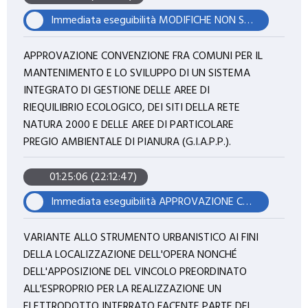
Immediata eseguibilità MODIFICHE NON SOSTANZIALI AL PROGETTO PER REALIZZAZIONE DI IMPIANTO AGRIVOLTAICO "BURANA" CON POTENZA NOMINALE PARI A 9997,22kWp. PROPONENTE SOCIETA' FLYNIS PV24 SRL.
APPROVAZIONE CONVENZIONE FRA COMUNI PER IL
MANTENIMENTO E LO SVILUPPO DI UN SISTEMA
INTEGRATO DI GESTIONE DELLE AREE DI
RIEQUILIBRIO ECOLOGICO, DEI SITI DELLA RETE
NATURA 2000 E DELLE AREE DI PARTICOLARE
PREGIO AMBIENTALE DI PIANURA (G.I.A.P.P.).
01:25:06 (22:12:47)
Immediata eseguibilità APPROVAZIONE CONVENZIONE FRA COMUNI PER IL MANTENIMENTO E LO SVILUPPO DI UN SISTEMA INTEGRATO DI GESTIONE DELLE AREE DI RIEQUILIBRIO ECOLOGICO, DEI SITI DELLA RETE NATURA 2000 E DELLE AREE DI PARTICOLARE PREGIO AMBIENTALE DI PIANURA (G.I.A.P.P.).
VARIANTE ALLO STRUMENTO URBANISTICO AI FINI
DELLA LOCALIZZAZIONE DELL'OPERA NONCHÉ
DELL'APPOSIZIONE DEL VINCOLO PREORDINATO
ALL'ESPROPRIO PER LA REALIZZAZIONE UN
ELETTRODOTTO INTERRATO FACENTE PARTE DEL