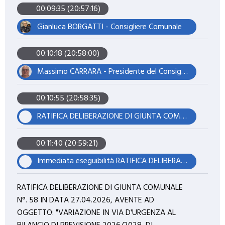
00:09:35 (20:57:16)
Gianluca BORGATTI - Consigliere Comunale
00:10:18 (20:58:00)
Massimo CARRARA - Presidente del Consiglio
00:10:55 (20:58:35)
RATIFICA DELIBERAZIONE DI GIUNTA COMUNALE N°. 56 IN DATA 20.04.2026, AVENTE AD OGGETTO: "VARIAZIONE IN VIA D'URGENZA AL BILANCIO DI PREVISIONE 2026/2028, DI COMPETENZA E DI CASSA, AI SENSI DELL'ART. 175, C.4, DEL TUEL (NR. 5)".
00:11:40 (20:59:21)
Immediata eseguibilità RATIFICA DELIBERAZIONE DI GIUNTA COMUNALE N°. 56 IN DATA 20.04.2026, AVENTE AD OGGETTO: "VARIAZIONE IN VIA D'URGENZA AL BILANCIO DI PREVISIONE 2026/2028, DI COMPETENZA E DI CASSA, AI SENSI DELL'ART. 175, C.4, DEL TUEL (NR. 5)".
RATIFICA DELIBERAZIONE DI GIUNTA COMUNALE
N°. 58 IN DATA 27.04.2026, AVENTE AD
OGGETTO: "VARIAZIONE IN VIA D'URGENZA AL