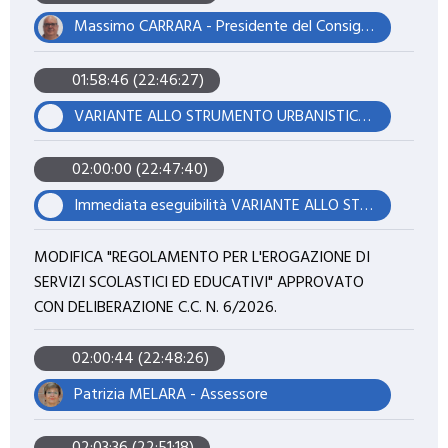
Massimo CARRARA - Presidente del Consiglio
01:58:46 (22:46:27)
VARIANTE ALLO STRUMENTO URBANISTICO AI FINI DELLA LOCALIZZAZIONE DELL'OPERA NONCHÉ DELL'APPOSIZIONE DEL VINCOLO PREORDINATO ALL'ESPROPRIO PER LA REALIZZAZIONE UN ELETTRODOTTO INTERRATO FACENTE PARTE DEL PROGETTO DI REALIZZAZIONE DELL'IMPIANTO AGRIVOLTAICO AVANZATO DENOMINATO "CASETTA" AVENTE POTENZA DI 76,273 MWP, LOCALIZZATO NEL COMUNE DI FINALE EMILIA (MO) - PROPONENTE: CASETTA SOLAR SRL.
02:00:00 (22:47:40)
Immediata eseguibilità VARIANTE ALLO STRUMENTO URBANISTICO AI FINI DELLA LOCALIZZAZIONE DELL'OPERA NONCHÉ DELL'APPOSIZIONE DEL VINCOLO PREORDINATO ALL'ESPROPRIO PER LA REALIZZAZIONE UN ELETTRODOTTO INTERRATO FACENTE PARTE DEL PROGETTO DI REALIZZAZIONE DELL'IMPIANTO AGRIVOLTAICO AVANZATO DENOMINATO "CASETTA" AVENTE POTENZA DI 76,273 MWP, LOCALIZZATO NEL COMUNE DI FINALE EMILIA (MO) - PROPONENTE: CASETTA SOLAR SRL.
MODIFICA "REGOLAMENTO PER L'EROGAZIONE DI
SERVIZI SCOLASTICI ED EDUCATIVI" APPROVATO
CON DELIBERAZIONE C.C. N. 6/2026.
02:00:44 (22:48:26)
Patrizia MELARA - Assessore