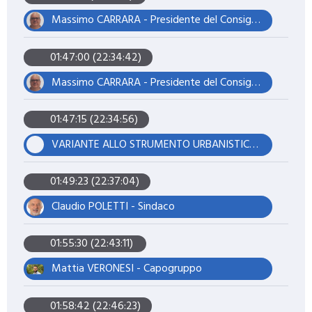
Massimo CARRARA - Presidente del Consiglio
01:47:00 (22:34:42)
Massimo CARRARA - Presidente del Consiglio
01:47:15 (22:34:56)
VARIANTE ALLO STRUMENTO URBANISTICO AI FINI DELLA LOCALIZZAZIONE DELL'OPERA NONCHÉ DELL'APPOSIZIONE DEL VINCOLO PREORDINATO ALL'ESPROPRIO PER LA REALIZZAZIONE UN ELETTRODOTTO INTERRATO FACENTE PARTE DEL PROGETTO DI REALIZZAZIONE DELL'IMPIANTO AGRIVOLTAICO AVANZATO DENOMINATO "CASETTA" AVENTE POTENZA DI 76,273 MWP, LOCALIZZATO NEL COMUNE DI FINALE EMILIA (MO) - PROPONENTE: CASETTA SOLAR SRL.
01:49:23 (22:37:04)
Claudio POLETTI - Sindaco
01:55:30 (22:43:11)
Mattia VERONESI - Capogruppo
01:58:42 (22:46:23)