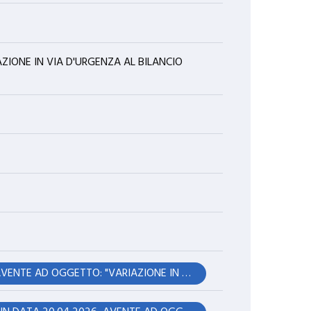
ALIENAZIONE PORZIONE DI
EDIFICIO COSTRUITO IN LINEA
D'ARIA SU AREA PUBBLICA IN
FINALE EMILIA VIA TRENTO
ZIONE IN VIA D'URGENZA AL BILANCIO
TRIESTE.
APPROVAZIONE CONVENZIONE
FRA COMUNI PER IL
MANTENIMENTO E LO SVILUPPO DI
UN SISTEMA INTEGRATO DI
GESTIONE DELLE AREE DI
RIEQUILIBRIO ECOLOGICO, DEI SITI
DELLA RETE NATURA 2000 E
DELLE AREE DI PARTICOLARE
PREGIO AMBIENTALE DI PIANURA
(G.I.A.P.P.).
MODIFICHE NON SOSTANZIALI AL
PROGETTO PER REALIZZAZIONE DI
IMPIANTO AGRIVOLTAICO
"BURANA" CON POTENZA
NOMINALE PARI A 9997,22kWp.
RATIFICA DELIBERAZIONE DI GIUNTA COMUNALE N°. 56 IN DATA 20.04.2026, AVENTE AD OGGETTO: "VARIAZIONE IN VIA D'URGENZA AL BILANCIO DI PREVISIONE 2026/2028, DI COMPETENZA E DI CASSA, AI SENSI DELL'ART. 175, C.4, DEL TUEL (NR. 5)".
PROPONENTE SOCIETA' FLYNIS
PV24 SRL.