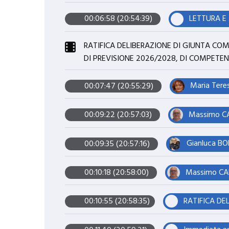
LETTURA E
00:06:58 (20:54:39)
RATIFICA DELIBERAZIONE DI GIUNTA COM
DI PREVISIONE 2026/2028, DI COMPETENZA 
Maria Tere
00:07:47 (20:55:29)
Massimo CAR
00:09:22 (20:57:03)
Gianluca BO
00:09:35 (20:57:16)
Massimo CAR
00:10:18 (20:58:00)
00:10:55 (20:58:35)