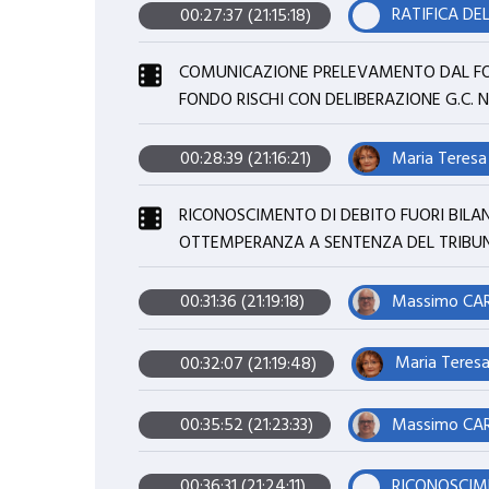
00:27:37 (21:15:18)
COMUNICAZIONE PRELEVAMENTO DAL FOND
FONDO RISCHI CON DELIBERAZIONE G.C. N. 
Maria Teresa
00:28:39 (21:16:21)
RICONOSCIMENTO DI DEBITO FUORI BILANCI
OTTEMPERANZA A SENTENZA DEL TRIBUNA
Massimo CARR
00:31:36 (21:19:18)
Maria Teres
00:32:07 (21:19:48)
Massimo CARR
00:35:52 (21:23:33)
00:36:31 (21:24:11)