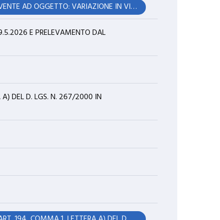
RATIFICA DELIBERAZIONE DI GIUNTA COMUNALE N°. 69 IN DATA 19.05.2026, AVENTE AD OGGETTO: VARIAZIONE IN VIA D'URGENZA AL BILANCIO DI PREVISIONE 2026/2028, DI COMPETENZA E DI CASSA, AI SENSI DELL'ART. 175, C.4, DEL TUEL (NR. 7). APPLICAZIONE AVANZO ACCANTONATO 2025. VARIAZIONE AL DUP 2026/2028.
19.5.2026 E PRELEVAMENTO DAL
A) DEL D. LGS. N. 267/2000 IN
RICONOSCIMENTO DI DEBITO FUORI BILANCIO AI SENSI E PER GLI EFFETTI DELL'ART. 194, COMMA 1, LETTERA A) DEL D. LGS. N. 267/2000 IN OTTEMPERANZA A SENTENZA DEL TRIBUNALE DI MODENA N. 1530/2025.