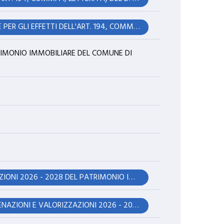
Immediata eseguibilità RICONOSCIMENTO DI DEBITO FUORI BILANCIO AI SENSI E PER GLI EFFETTI DELL'ART. 194, COMMA 1, LETTERA A) DEL D. LGS. N. 267/2000 IN OTTEMPERANZA A SENTENZA DEL TRIBUNALE DI MODENA N. 1530/2025.
TRIMONIO IMMOBILIARE DEL COMUNE DI
APPROVAZIONE DELLE VARIAZIONI AL PIANO DELLE ALIENAZIONI E VALORIZZAZIONI 2026 - 2028 DEL PATRIMONIO IMMOBILIARE DEL COMUNE DI FINALE EMILIA- INTEGRAZIONI AL DUP 2026 - 2028.
Immediata eseguibilità APPROVAZIONE DELLE VARIAZIONI AL PIANO DELLE ALIENAZIONI E VALORIZZAZIONI 2026 - 2028 DEL PATRIMONIO IMMOBILIARE DEL COMUNE DI FINALE EMILIA- INTEGRAZIONI AL DUP 2026 - 2028.