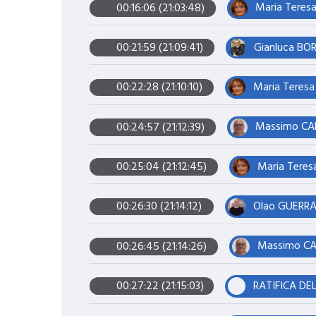
Maria Teres
00:16:06 (21:03:48)
Gianluca BOR
00:21:59 (21:09:41)
Maria Teresa
00:22:28 (21:10:10)
Massimo CAR
00:24:57 (21:12:39)
Maria Teres
00:25:04 (21:12:45)
Olao GUERRA
00:26:30 (21:14:12)
Massimo CAR
00:26:45 (21:14:26)
00:27:22 (21:15:03)